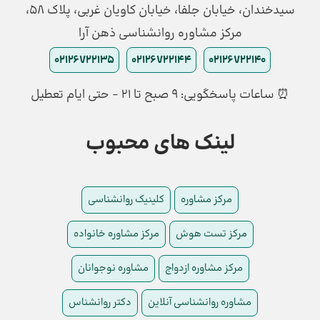
سیدخندان، خیابان جلفا، خیابان کاویان غربی، پلاک 58،
مرکز مشاوره روانشناسی ذهن آرا
02126722135
02126722144
02126722140
⏰ ساعات پاسخگویی: ۹ صبح تا ۲۱ - حتی ایام تعطیل
لینک های محبوب
مرکز مشاوره
کلینیک روانشناسی
مرکز تست هوش
مرکز مشاوره خانواده
مرکز مشاوره ازدواج
مشاوره نوجوانان
مشاوره روانشناسی آنلاین
دکتر روانشناس