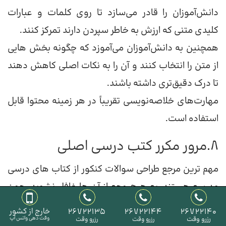
دانش‌آموزان را قادر می‌سازد تا روی کلمات و عبارات
کلیدی متنی که ارزش به خاطر سپردن دارند تمرکز کنند.
همچنین به دانش‌آموزان می‌آموزد که چگونه بخش هایی
از متن را انتخاب کنند و آن را به نکات اصلی کاهش دهند
تا درک دقیق‌تری داشته باشند.
مهارت‌های خلاصه‌نویسی تقریباً در هر زمینه محتوا قابل
استفاده است.
8.مرور مکرر کتب درسی اصلی
مهم ترین مرجع طراحی سوالات کنکور از کتاب های درسی
مدرسه هستند. به هیچ وجه از آن ها غافل نشوید. چون
این کتاب ها هیچ جایگزینی ندارند. و کتاب های خارج از
26722140
26722144
26722135
خارج از کشور
رزرو وقت
وقت دهی واتس آپ
رزرو وقت
رزرو وقت
مدرسه که به شما برای مطالعه توصیه می شوند؛ بر