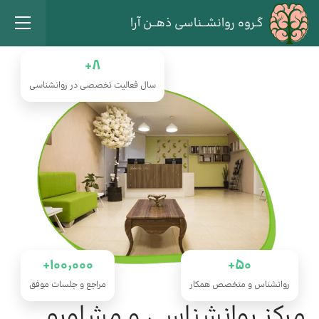
گـروه روانشــناسی ذهــن آرا
8+
سال فعالیت تخصصی در روانشناسی
100٬000+
50+
روانشناس و متخصص همکار
مراجع و جلسات موفق
مرکز روانشناسی و مشاوره