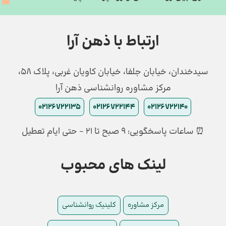
ارتباط با ذهن آرا
سیدخندان، خیابان جلفا، خیابان کاویان غربی، پلاک 58،
مرکز مشاوره روانشناسی ذهن آرا
02126722135
02126722144
02126722140
⏰ ساعات پاسخگویی: ۹ صبح تا ۲۱ - حتی ایام تعطیل
لینک های محبوب
مرکز مشاوره
کلینیک روانشناسی