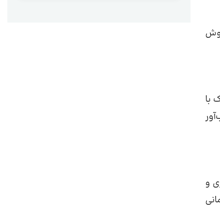
روش
 با
آور
ی و
انی