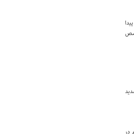
یدا
خصص
دید
 در