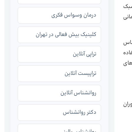
سبک
درمان وسواس فکری
انی
کلینیک بیش فعالی در تهران
اس
اده
تراپی آنلاین
های
تراپیست آنلاین
روانشناس آنلاین
ران
دکتر روانشناس
روانشناس بالینی