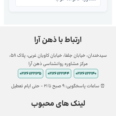
ارتباط با ذهن آرا
سیدخندان، خیابان جلفا، خیابان کاویان غربی، پلاک 58،
مرکز مشاوره روانشناسی ذهن آرا
02126722135
02126722144
02126722140
⏰ ساعات پاسخگویی: ۹ صبح تا ۲۱ - حتی ایام تعطیل
لینک های محبوب