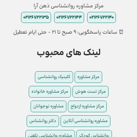
مرکز مشاوره روانشناسی ذهن آرا
02126722135
02126722144
02126722140
⏰ ساعات پاسخگویی: ۹ صبح تا ۲۱ - حتی ایام تعطیل
لینک های محبوب
مرکز مشاوره
کلینیک روانشناسی
مرکز تست هوش
مرکز مشاوره خانواده
مرکز مشاوره ازدواج
مشاوره نوجوانان
مشاوره روانشناسی آنلاین
دکتر روانشناس
روانشناس کودک
مشاوره روانشناسی تلفنی