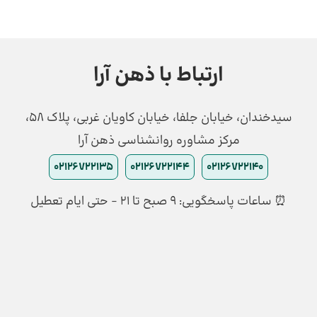
ارتباط با ذهن آرا
سیدخندان، خیابان جلفا، خیابان کاویان غربی، پلاک 58،
مرکز مشاوره روانشناسی ذهن آرا
02126722135
02126722144
02126722140
⏰ ساعات پاسخگویی: ۹ صبح تا ۲۱ - حتی ایام تعطیل