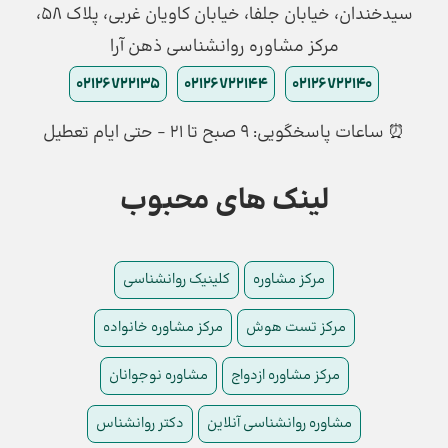
سیدخندان، خیابان جلفا، خیابان کاویان غربی، پلاک 58،
مرکز مشاوره روانشناسی ذهن آرا
02126722135
02126722144
02126722140
⏰ ساعات پاسخگویی: ۹ صبح تا ۲۱ - حتی ایام تعطیل
لینک های محبوب
مرکز مشاوره
کلینیک روانشناسی
مرکز تست هوش
مرکز مشاوره خانواده
مرکز مشاوره ازدواج
مشاوره نوجوانان
مشاوره روانشناسی آنلاین
دکتر روانشناس