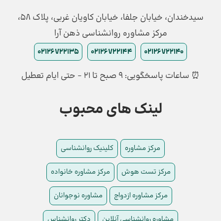
سیدخندان، خیابان جلفا، خیابان کاویان غربی، پلاک 58،
مرکز مشاوره روانشناسی ذهن آرا
02126722135
02126722144
02126722140
⏰ ساعات پاسخگویی: ۹ صبح تا ۲۱ - حتی ایام تعطیل
لینک های محبوب
مرکز مشاوره
کلینیک روانشناسی
مرکز تست هوش
مرکز مشاوره خانواده
مرکز مشاوره ازدواج
مشاوره نوجوانان
مشاوره روانشناسی آنلاین
دکتر روانشناس