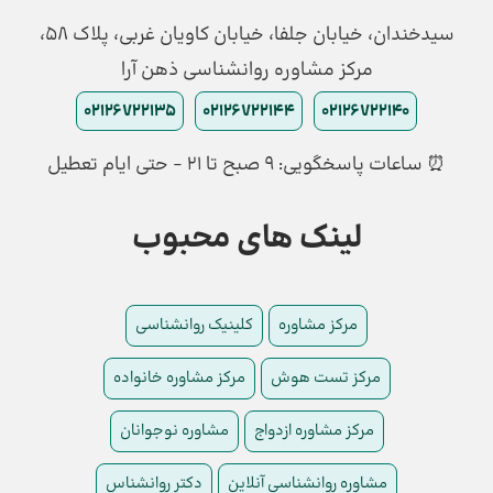
سیدخندان، خیابان جلفا، خیابان کاویان غربی، پلاک 58،
مرکز مشاوره روانشناسی ذهن آرا
02126722135
02126722144
02126722140
⏰ ساعات پاسخگویی: ۹ صبح تا ۲۱ - حتی ایام تعطیل
لینک های محبوب
مرکز مشاوره
کلینیک روانشناسی
مرکز تست هوش
مرکز مشاوره خانواده
مرکز مشاوره ازدواج
مشاوره نوجوانان
مشاوره روانشناسی آنلاین
دکتر روانشناس