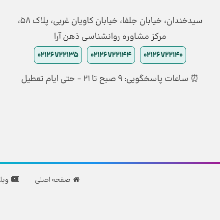
سیدخندان، خیابان جلفا، خیابان کاویان غربی، پلاک 58،
مرکز مشاوره روانشناسی ذهن آرا
02126722135
02126722144
02126722140
⏰ ساعات پاسخگویی: ۹ صبح تا ۲۱ - حتی ایام تعطیل
صفحه اصلی
وبل