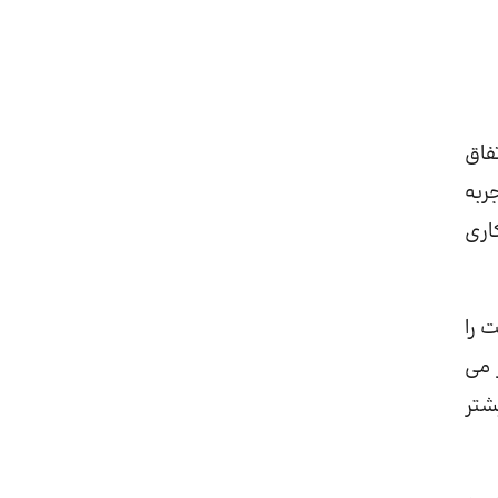
فاق
ربه
اری
 را
 می
شتر