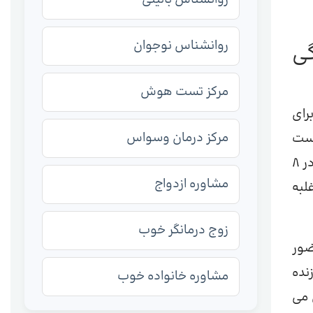
روانشناس نوجوان
تگی
مرکز تست هوش
رای
مرکز درمان وسواس
است
که در چندین کارآزماییِ بالینی در سراسر جهان به اثبات رسیده است. بخش‌های مختلف این کتابِ کار به‌دقت تنظیم شده تا در ۸
مشاوره ازدواج
لبه
زوج درمانگر خوب
ضور
نده
مشاوره خانواده خوب
 می