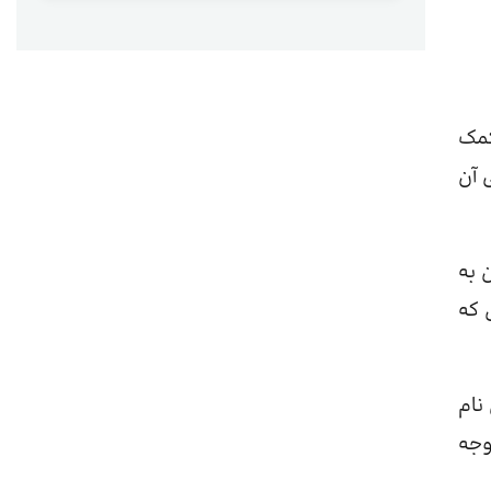
 منظور کمک
ثر بخشی آن
 به
 که
نام
وجه