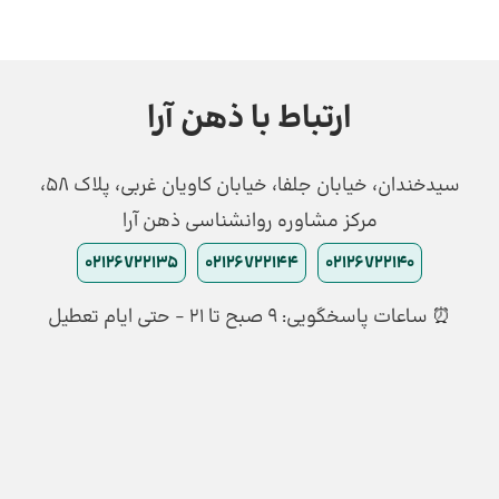
ارتباط با ذهن آرا
سیدخندان، خیابان جلفا، خیابان کاویان غربی، پلاک 58،
مرکز مشاوره روانشناسی ذهن آرا
02126722135
02126722144
02126722140
⏰ ساعات پاسخگویی: ۹ صبح تا ۲۱ - حتی ایام تعطیل