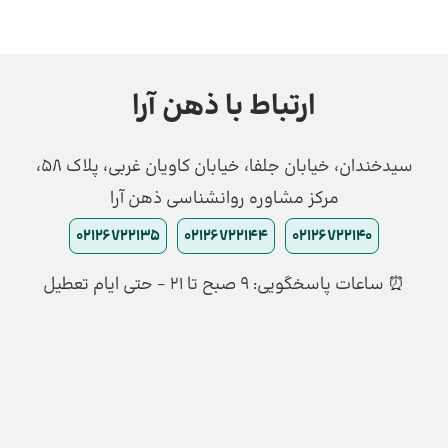
ارتباط با ذهن آرا
سیدخندان، خیابان جلفا، خیابان کاویان غربی، پلاک 58،
مرکز مشاوره روانشناسی ذهن آرا
02126722135
02126722144
02126722140
⏰ ساعات پاسخگویی: ۹ صبح تا ۲۱ - حتی ایام تعطیل