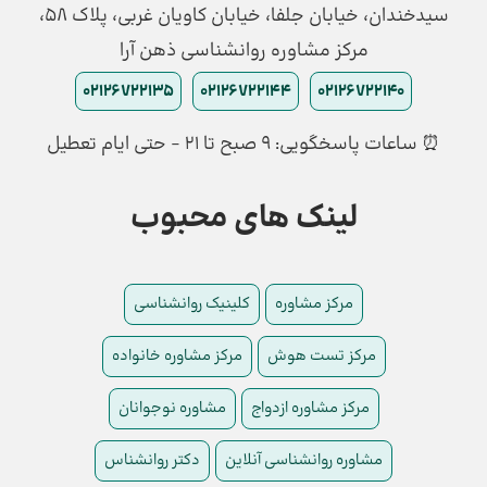
سیدخندان، خیابان جلفا، خیابان کاویان غربی، پلاک 58،
مرکز مشاوره روانشناسی ذهن آرا
02126722135
02126722144
02126722140
⏰ ساعات پاسخگویی: ۹ صبح تا ۲۱ - حتی ایام تعطیل
لینک های محبوب
مرکز مشاوره
کلینیک روانشناسی
مرکز تست هوش
مرکز مشاوره خانواده
مرکز مشاوره ازدواج
مشاوره نوجوانان
مشاوره روانشناسی آنلاین
دکتر روانشناس