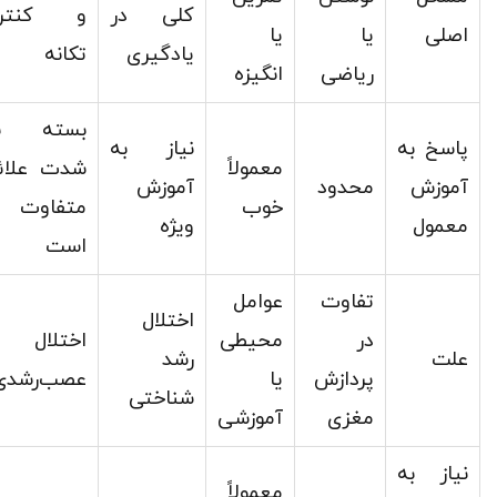
کلی در
و کنتر
اصلی
یا
یا
یادگیری
تکانه
ریاضی
انگیزه
بسته ب
پاسخ به
نیاز به
معمولاً
شدت علائ
آموزش
محدود
آموزش
خوب
متفاوت
معمول
ویژه
است
تفاوت
عوامل
اختلال
در
محیطی
اختلال
علت
رشد
پردازش
یا
عصب‌رشدی
شناختی
مغزی
آموزشی
نیاز به
معمولاً