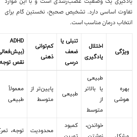
یادگیری یک وضعیت عصب‌رشدی است و با این موارد
تفاوت اساسی دارد. تشخیص صحیح، نخستین گام برای
انتخاب درمان مناسب است.
تنبلی یا
ADHD
اختلال
کم‌توانی
ویژگی
ضعف
(بیش‌فعالی
یادگیری
ذهنی
درسی
نقص توجه)
طبیعی
بهره
یا بالاتر
پایین‌تر از
معمولاً
طبیعی
هوشی
از
متوسط
طبیعی
متوسط
خواندن،
کمبود
محدودیت
توجه، تمرک
مشکل
نوشتن
تمرین