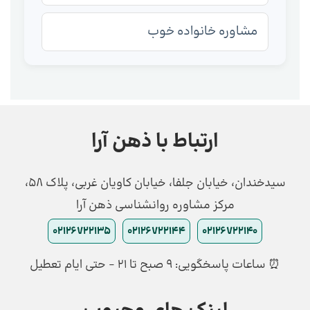
مشاوره خانواده خوب
ارتباط با ذهن آرا
سیدخندان، خیابان جلفا، خیابان کاویان غربی، پلاک 58،
مرکز مشاوره روانشناسی ذهن آرا
02126722135
02126722144
02126722140
⏰ ساعات پاسخگویی: ۹ صبح تا ۲۱ - حتی ایام تعطیل