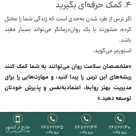
۴. کمک حرفه‌ای بگیرید
اگر ترس از طرد شدن به‌حدی است که زندگی شما را مختل
کرده، مشورت با یک روان‌درمانگر می‌تواند بسیار مفید
باشد.
استورمر می‌گوید:
«متخصصان سلامت روان می‌توانند به شما کمک کنند
ریشه‌های این ترس را پیدا کنید، و مهارت‌هایی را برای
مدیریت بهتر روابط، اعتمادبه‌نفس و پذیرش خودتان
توسعه دهید.»
درمان، به‌ویژه برای کسانی که ممکن است با اختلال
اضطراب اجتماعی روبه‌رو باشند، می‌تواند شامل
26722140
26722144
26722135
خارج از کشور
رزرو وقت
وقت دهی واتس آپ
رزرو وقت
رزرو وقت
روان‌درمانی، دارودرمانی یا ترکیبی از این دو باشد. هدف از