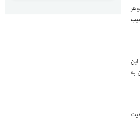
وهر
سیب
این
 به
نیت