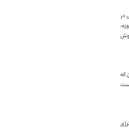
 در
زه،
روش
 که
وست
رژی