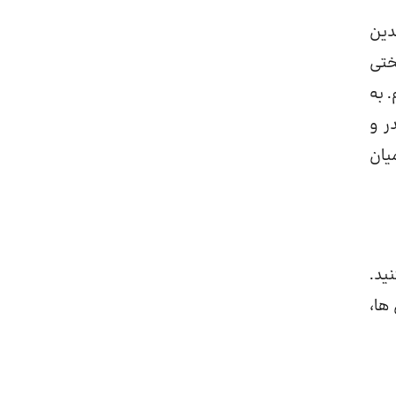
دین
ختی
 به
ر و
یان
ید.
ها،