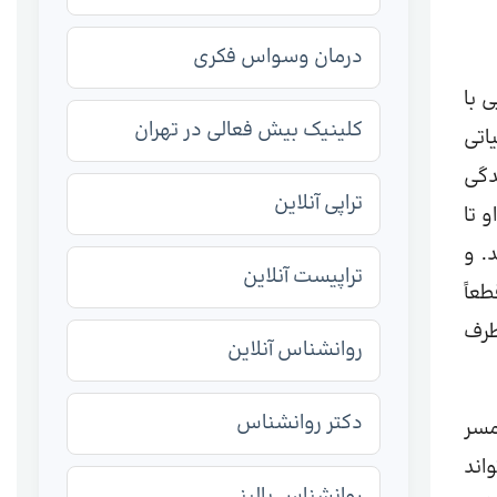
درمان وسواس فکری
 با
کلینیک بیش فعالی در تهران
اتی
دگی
تراپی آنلاین
 تا
. و
تراپیست آنلاین
عاً
طرف
روانشناس آنلاین
دکتر روانشناس
مسر
اند
روانشناس بالینی