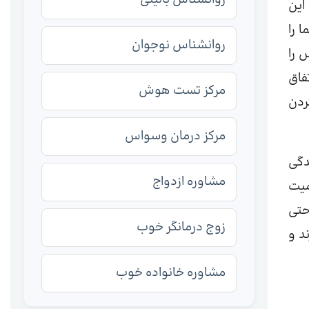
این
 را
روانشناس نوجوان
 را
فاق
مرکز تست هوش
ردن
مرکز درمان وسواس
دگی
مشاوره ازدواج
میت
حتی
زوج درمانگر خوب
د و
مشاوره خانواده خوب