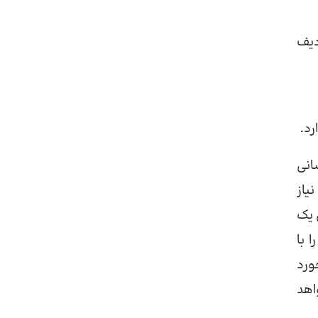
دیف
د​.
انی
یاز
 یک
 با
ورد
اهد