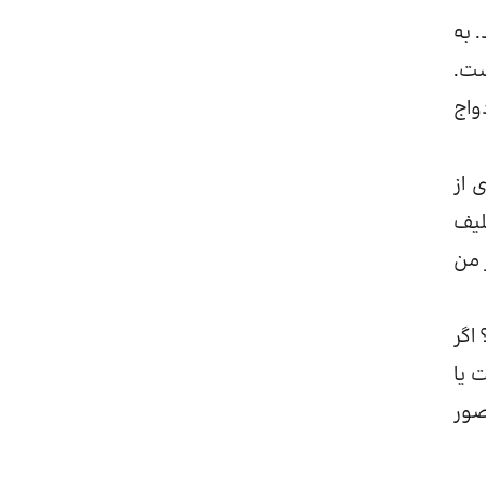
 به
ست.
واج
 از
لیف
 من
اگر
 یا
صور