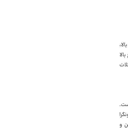
لا،
الا
لات
ست.
گرا
ن و