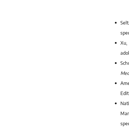
Sel
spe
Xu,
ado
Sch
Med
Ame
Edi
Nat
Mar
spe