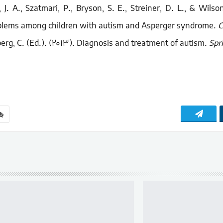
, J. A., Szatmari, P., Bryson, S. E., Streiner, D. L., & Wil
blems among children with autism and Asperger syndrome.
C
berg, C. (Ed.). (2013). Diagnosis and treatment of autism.
Spr