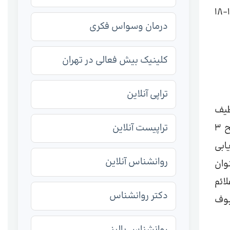
متفاوت است. اوتیسم اغلب در کودکان از سنین 2-5 سال تشخیص داده می شود، اما علائم بیماری ممکن است از اوایل 12-18
درمان وسواس فکری
کلینیک بیش فعالی در تهران
تراپی آنلاین
طیف
اوتیسم (ASD) با توجه به شدت آنها طبقه بندی می شوند. اختلال اوتیسم سه سطح دارد که سطح 1 خفیف ترین و سطح 3
تراپیست آنلاین
زیابی
روانشناس آنلاین
وان
 علائم
دکتر روانشناس
بوف
روانشناس بالینی