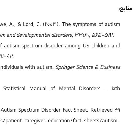
منابع:
 Swe, A., & Lord, C. (2003). The symptoms of autism
tism and developmental disorders, 33(6), 565-581.
e of autism spectrum disorder among US children and
 81-82.
 individuals with autism.
Springer Science & Business
nd Statistical Manual of Mental Disorders – 5th
. Autism Spectrum Disorder Fact Sheet. Retrieved 29
tient-caregiver-education/fact-sheets/autism-