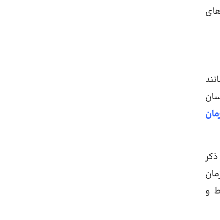
های
نند
سان
مان
ذکر
مان
ط و