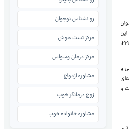
روانشناس نوجوان
 تحت عنوان
اسی آمریکا ، 2013) بود. دلیل این
مرکز تست هوش
امر این بود که، برای مدت طولانی، فقط افراد مبتلا به علائم بسیار شدید اوتیسم تشخیص داده می شدند و تا اوایل دهه 1990،
مرکز درمان وسواس
رتباطی و
مشاوره ازدواج
های
ت و
زوج درمانگر خوب
مشاوره خانواده خوب
نها