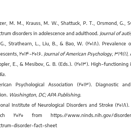
tzer, M. M., Krauss, M. W., Shattuck, P. T., Orsmond, G.,
ctrum disorders in adolescence and adulthood.
Journal of au
 G., Strathearn, L., Liu, B., & Bao, W. (2018). Prevalenc
lescents, 2014-2016.
Journal of American Psychology, 319(1),
opler, E., & Mesibov, G. B. (Eds.). (2013). High-functioning
ia.
rican Psychological Association (2013). Diagnostic a
tion.
Washington, DC; APA Publishing.
ional Institute of Neurological Disorders and Stroke (2018)
ch 2020 from https://www.ninds.nih.gov/disorders/pa
ctrum-disorder-fact-sheet