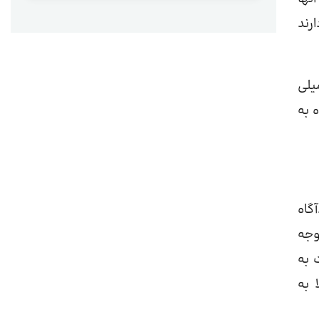
رند
یلی
 به
گاه
وجه
 به
 به