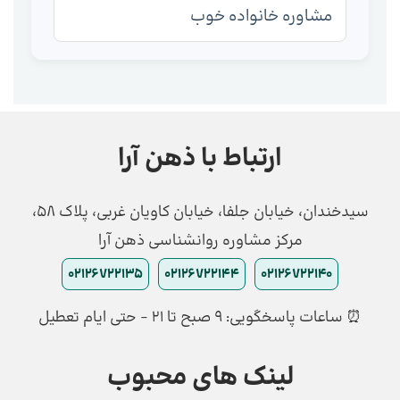
مشاوره خانواده خوب
ارتباط با ذهن آرا
سیدخندان، خیابان جلفا، خیابان کاویان غربی، پلاک 58،
مرکز مشاوره روانشناسی ذهن آرا
02126722135
02126722144
02126722140
⏰ ساعات پاسخگویی: ۹ صبح تا ۲۱ - حتی ایام تعطیل
لینک های محبوب