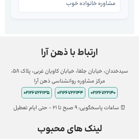
مشاوره خانواده خوب
ارتباط با ذهن آرا
سیدخندان، خیابان جلفا، خیابان کاویان غربی، پلاک 58،
مرکز مشاوره روانشناسی ذهن آرا
02126722135
02126722144
02126722140
⏰ ساعات پاسخگویی: ۹ صبح تا ۲۱ - حتی ایام تعطیل
لینک های محبوب