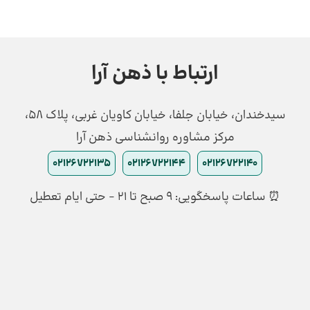
ارتباط با ذهن آرا
سیدخندان، خیابان جلفا، خیابان کاویان غربی، پلاک 58،
مرکز مشاوره روانشناسی ذهن آرا
02126722135
02126722144
02126722140
⏰ ساعات پاسخگویی: ۹ صبح تا ۲۱ - حتی ایام تعطیل