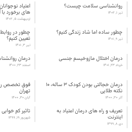
روانشناسی سلامت چیست؟
اعتیاد نوجوانا
های برخورد با آ
تیر 1, 1402
اردیبهشت 5, 1402
چطور ساده اما شاد زندگی کنیم؟
چطور در روابط 
تعیین کنیم؟
تیر 9, 1401
تیر 3, 1401
درمان اختلال مازوخیسم جنسی
درمان روانشناس
خرداد 23, 1401
اسفند 23, 1400
درمان خجالتی بودن کودک 3 ساله، 10
فوق تخصص روا
نکته طلایی
تهران
آذر 30, 1400
آبان 30, 1400
تعریف و راه های درمان اعتیاد به
تاثیر کم خوابی
اینترنت
شهریور 19, 1399
دی 8, 1399