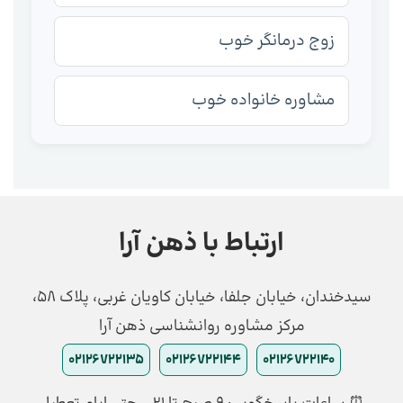
زوج درمانگر خوب
مشاوره خانواده خوب
ارتباط با ذهن آرا
سیدخندان، خیابان جلفا، خیابان کاویان غربی، پلاک 58،
مرکز مشاوره روانشناسی ذهن آرا
02126722135
02126722144
02126722140