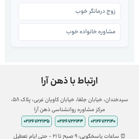
زوج درمانگر خوب
مشاوره خانواده خوب
ارتباط با ذهن آرا
سیدخندان، خیابان جلفا، خیابان کاویان غربی، پلاک 58،
مرکز مشاوره روانشناسی ذهن آرا
02126722135
02126722144
02126722140
⏰ ساعات پاسخگویی: ۹ صبح تا ۲۱ - حتی ایام تعطیل