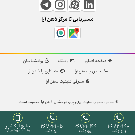
مسیریابی تا مرکز ذهن آرا
صفحه اصلی
وبلاگ
روانشناسان
تماس با ذهن آرا
همکاری با ذهن آرا
معرفی کلینیک ذهن آرا
پرتو درخشان ذهن آرا
© تمامی حقوق سایت برای
محفوظ است.
26722140
26722144
26722135
خارج از کشور
رزرو وقت
وقت دهی واتس آپ
رزرو وقت
رزرو وقت