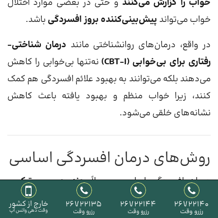
خواب را گزارش می‌کنند
و حتی در بعضی موارد اختلال
خواب می‌تواند
پیش‌بینی‌کننده بروز افسردگی
باشد.
در واقع، درمان‌های روانشناختی مانند
درمان شناختی-
رفتاری برای بی‌خوابی (CBT-I)
نه‌تنها بی‌خوابی را کاهش
می‌دهند بلکه می‌توانند به بهبود علائم افسردگی هم کمک
کنند، زیرا خواب منظم و بهبود یافته باعث کاهش
نشانه‌های خلقی می‌شود.
روش‌های درمان افسردگی اساسی
درمان افسردگی اساسی معمولاً
چندوجهی و ترکیبی
است، زیرا این اختلال اغلب تحت تأثیر عوامل متعدد
26722140
26722144
26722135
خارج از کشور
رزرو وقت
وقت دهی واتس آپ
رزرو وقت
رزرو وقت
روانشناختی، بیولوژیک و اجتماعی است.