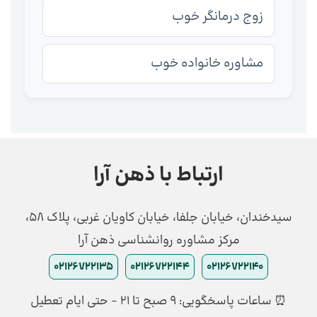
زوج درمانگر خوب
مشاوره خانواده خوب
ارتباط با ذهن آرا
سیدخندان، خیابان جلفا، خیابان کاویان غربی، پلاک 58،
مرکز مشاوره روانشناسی ذهن آرا
02126722135
02126722144
02126722140
⏰ ساعات پاسخگویی: ۹ صبح تا ۲۱ - حتی ایام تعطیل