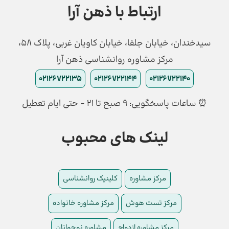
ارتباط با ذهن آرا
سیدخندان، خیابان جلفا، خیابان کاویان غربی، پلاک 58،
مرکز مشاوره روانشناسی ذهن آرا
02126722135
02126722144
02126722140
⏰ ساعات پاسخگویی: ۹ صبح تا ۲۱ - حتی ایام تعطیل
لینک های محبوب
مرکز مشاوره
کلینیک روانشناسی
مرکز تست هوش
مرکز مشاوره خانواده
مرکز مشاوره ازدواج
مشاوره نوجوانان