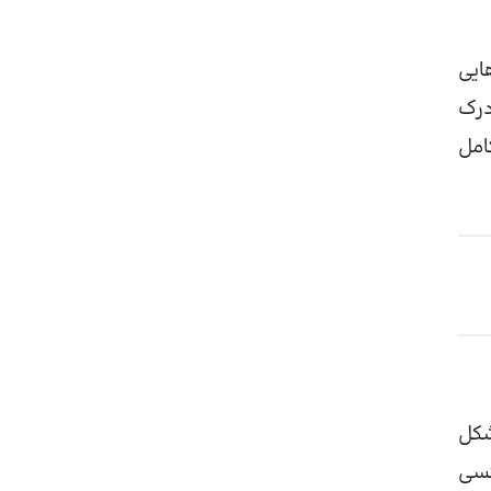
ایی
درک
امل
شکل
کسی