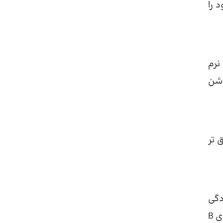
 را
نرم
وشن
 تر
دگی
صبحگاهی، تأثیر بگذارد. سبزی‌ های دارای برگ‌های تیره به‌ ویژه بر روند سلامت بدن تأثیرگذار هستند زیرا حاوی ویتامین‌های B