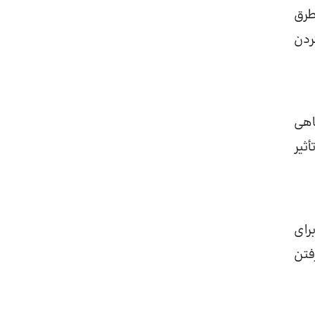
طرق
ردن
اهی
ثیر
رای
فتن