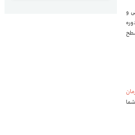
ی و
ک دوره
ی که سطح
مان
شما