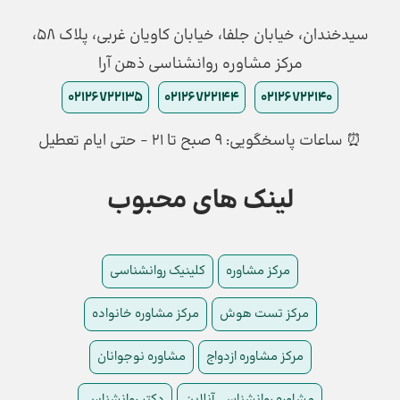
سیدخندان، خیابان جلفا، خیابان کاویان غربی، پلاک 58،
مرکز مشاوره روانشناسی ذهن آرا
02126722135
02126722144
02126722140
⏰ ساعات پاسخگویی: ۹ صبح تا ۲۱ - حتی ایام تعطیل
لینک های محبوب
مرکز مشاوره
کلینیک روانشناسی
مرکز تست هوش
مرکز مشاوره خانواده
مرکز مشاوره ازدواج
مشاوره نوجوانان
مشاوره روانشناسی آنلاین
دکتر روانشناس