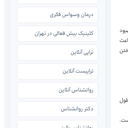
درمان وسواس فکری
بود
کلینیک بیش فعالی در تهران
اعث
ختن
تراپی آنلاین
تراپیست آنلاین
روانشناس آنلاین
باً ۳۰–۵۰٪ مردان در طول
دکتر روانشناس
ست.
روانشناس بالینی