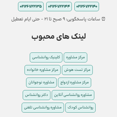
02126722135
02126722144
02126722140
⏰ ساعات پاسخگویی: ۹ صبح تا ۲۱ - حتی ایام تعطیل
لینک های محبوب
مرکز مشاوره
کلینیک روانشناسی
مرکز تست هوش
مرکز مشاوره خانواده
مرکز مشاوره ازدواج
مشاوره نوجوانان
مشاوره روانشناسی آنلاین
دکتر روانشناس
روانشناس کودک
مشاوره روانشناسی تلفنی