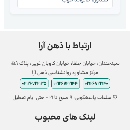
مشاوره خانواده خوب
ارتباط با ذهن آرا
سیدخندان، خیابان جلفا، خیابان کاویان غربی، پلاک 58،
مرکز مشاوره روانشناسی ذهن آرا
02126722135
02126722144
02126722140
⏰ ساعات پاسخگویی: ۹ صبح تا ۲۱ - حتی ایام تعطیل
لینک های محبوب