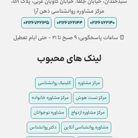
سیدخندان، خیابان جلفا، خیابان کاویان غربی، پلاک 58،
مرکز مشاوره روانشناسی ذهن آرا
02126722135
02126722144
02126722140
⏰ ساعات پاسخگویی: ۹ صبح تا ۲۱ - حتی ایام تعطیل
لینک های محبوب
مرکز مشاوره
کلینیک روانشناسی
مرکز تست هوش
مرکز مشاوره خانواده
مرکز مشاوره ازدواج
مشاوره نوجوانان
مشاوره روانشناسی آنلاین
دکتر روانشناس