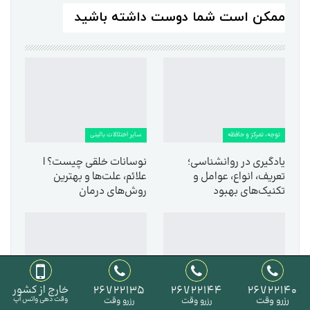
ممکن است شما دوست داشته باشید
توجه، تمرکز و حافظه
سایر اختلالات بالینی
یادگیری در روانشناسی؛
نوسانات خلقی چیست؟ |
تعریف، انواع، عوامل و
علائم، علت‌ها و بهترین
تکنیک‌های بهبود
روش‌های درمان
26722140
26722144
26722135
خارج از کشور
سایر اختلالات بالینی
روانشناسی عمومی
رزرو وقت
وقت دهی واتس آپ
رزرو وقت
رزرو وقت