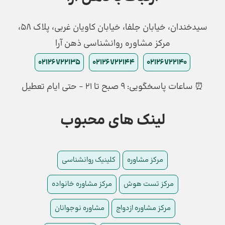
سیدخندان، خیابان جلفا، خیابان کاویان غربی، پلاک 58،
مرکز مشاوره روانشناسی ذهن آرا
02126722135
02126722144
02126722140
⏰ ساعات پاسخگویی: ۹ صبح تا ۲۱ - حتی ایام تعطیل
لینک های محبوب
مرکز مشاوره
کلینیک روانشناسی
مرکز تست هوش
مرکز مشاوره خانواده
مرکز مشاوره ازدواج
مشاوره نوجوانان