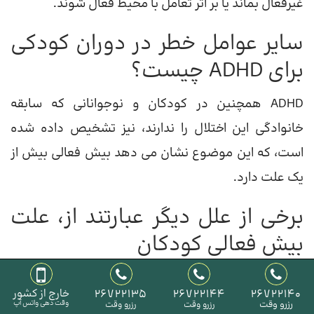
غیرفعال بماند یا بر اثر تعامل با محیط فعال شوند.
سایر عوامل خطر در دوران کودکی
برای ADHD چیست؟
ADHD همچنین در کودکان و نوجوانانی که سابقه
خانوادگی این اختلال را ندارند، نیز تشخیص داده شده
است، که این موضوع نشان می دهد بیش فعالی بیش از
یک علت دارد.
برخی از علل دیگر عبارتند از، علت
بیش فعالی کودکان
قرار گرفتن در معرض سموم محیطی
26722140
26722144
26722135
خارج از کشور
تحقیقات نشان می دهد که قرار گرفتن در معرض سموم
رزرو وقت
وقت دهی واتس آپ
رزرو وقت
رزرو وقت