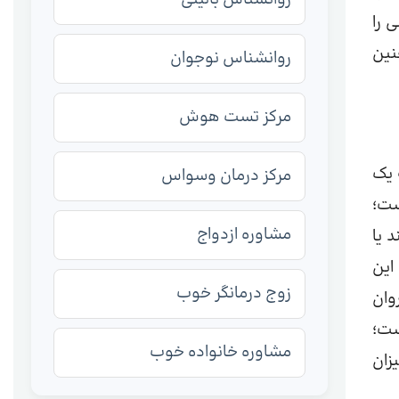
 را
نین
روانشناس نوجوان
مرکز تست هوش
 یک
مرکز درمان وسواس
ست؛
مشاوره ازدواج
 یا
این
زوج درمانگر خوب
وان
ست؛
مشاوره خانواده خوب
زان