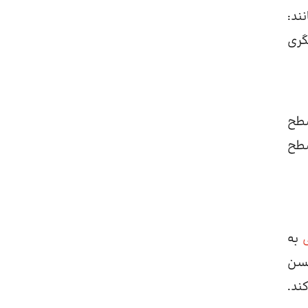
مانند:
گری
سطح
سطح
به
نسن
ند.