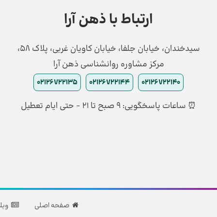
ارتباط با ذهن آرا
سیدخندان، خیابان جلفا، خیابان کاویان غربی، پلاک 58،
مرکز مشاوره روانشناسی ذهن آرا
02126722135
02126722144
02126722140
⏰ ساعات پاسخگویی: ۹ صبح تا ۲۱ - حتی ایام تعطیل
صفحه اصلی
وبل