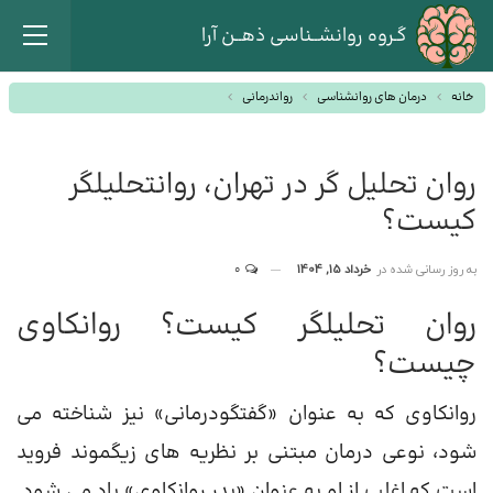
گـروه روانشــناسی ذهــن آرا
خانه
درمان های روانشناسی
رواندرمانی
روان تحلیل گر در تهران، روانتحلیلگر
کیست؟
به روز رسانی شده در
خرداد 15, 1404
0
روان تحلیلگر کیست؟ روانکاوی
چیست؟
روانکاوی که به عنوان «گفتگودرمانی» نیز شناخته می
شود، نوعی درمان مبتنی بر نظریه های زیگموند فروید
است که اغلب از او به عنوان «پدر روانکاوی» یاد می شود.