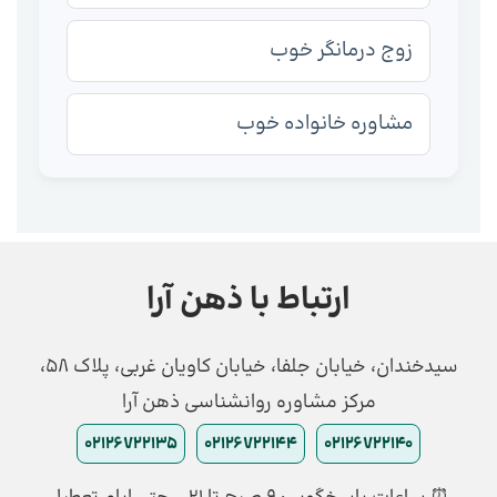
زوج درمانگر خوب
مشاوره خانواده خوب
ارتباط با ذهن آرا
سیدخندان، خیابان جلفا، خیابان کاویان غربی، پلاک 58،
مرکز مشاوره روانشناسی ذهن آرا
02126722135
02126722144
02126722140