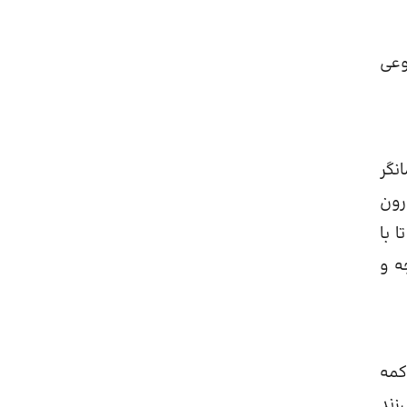
وعی
نگر
رون
 با
ه و
کمه
زند