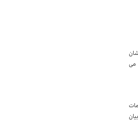
شان
 می
مات
یان