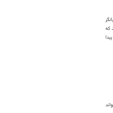
نگر
 که
یدا
اند