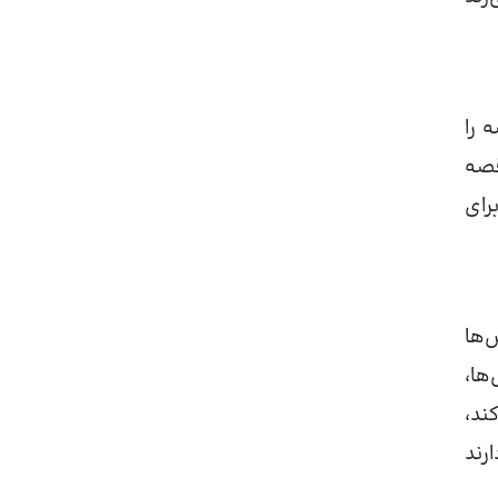
 را
قصه
رای
‌ها
ها،
ند،
رند