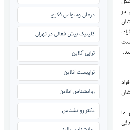
شکل
 در
درمان وسواس فکری
شان
اد،
کلینیک بیش فعالی در تهران
دست
ند.
تراپی آنلاین
تراپیست آنلاین
فراد
روانشناس آنلاین
شان
دکتر روانشناس
 ما
دگی
روانشناس بالینی