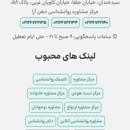
سیدخندان، خیابان جلفا، خیابان کاویان غربی، پلاک 58،
مرکز مشاوره روانشناسی ذهن آرا
02126722135
02126722144
02126722140
⏰ ساعات پاسخگویی: ۹ صبح تا ۲۱ - حتی ایام تعطیل
لینک های محبوب
مرکز مشاوره
کلینیک روانشناسی
مرکز تست هوش
مرکز مشاوره خانواده
مرکز مشاوره ازدواج
مشاوره نوجوانان
مشاوره روانشناسی آنلاین
دکتر روانشناس