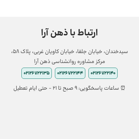
ارتباط با ذهن آرا
سیدخندان، خیابان جلفا، خیابان کاویان غربی، پلاک 58،
مرکز مشاوره روانشناسی ذهن آرا
02126722135
02126722144
02126722140
⏰ ساعات پاسخگویی: ۹ صبح تا ۲۱ - حتی ایام تعطیل