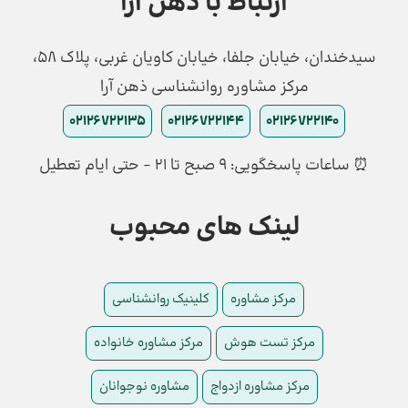
ارتباط با ذهن آرا
سیدخندان، خیابان جلفا، خیابان کاویان غربی، پلاک 58،
مرکز مشاوره روانشناسی ذهن آرا
02126722135
02126722144
02126722140
⏰ ساعات پاسخگویی: ۹ صبح تا ۲۱ - حتی ایام تعطیل
لینک های محبوب
مرکز مشاوره
کلینیک روانشناسی
مرکز تست هوش
مرکز مشاوره خانواده
مرکز مشاوره ازدواج
مشاوره نوجوانان