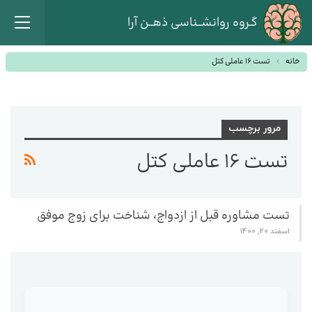
گـروه روانشــناسی ذهــن آرا
خانه
تست 16 عاملی کتل
مرور برچسب
تست 16 عاملی کتل
تست مشاوره قبل از ازدواج، شناخت برای زوج موفق
اسفند 20, 1400