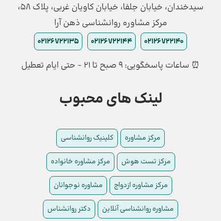
سیدخندان، خیابان جلفا، خیابان کاویان غربی، پلاک 58،
مرکز مشاوره روانشناسی ذهن آرا
02126722135
02126722144
02126722140
⏰ ساعات پاسخگویی: ۹ صبح تا ۲۱ - حتی ایام تعطیل
لینک های محبوب
مرکز مشاوره
کلینیک روانشناسی
مرکز تست هوش
مرکز مشاوره خانواده
مرکز مشاوره ازدواج
مشاوره نوجوانان
مشاوره روانشناسی آنلاین
دکتر روانشناس