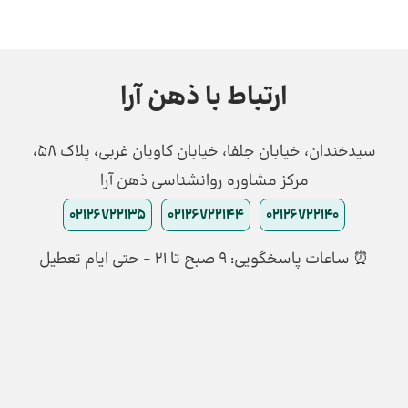
ارتباط با ذهن آرا
سیدخندان، خیابان جلفا، خیابان کاویان غربی، پلاک 58،
مرکز مشاوره روانشناسی ذهن آرا
02126722135
02126722144
02126722140
⏰ ساعات پاسخگویی: ۹ صبح تا ۲۱ - حتی ایام تعطیل