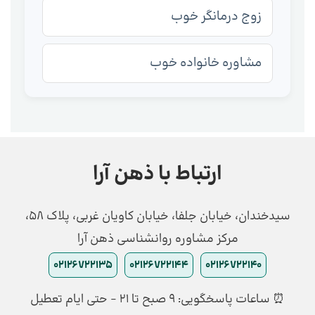
زوج درمانگر خوب
مشاوره خانواده خوب
ارتباط با ذهن آرا
سیدخندان، خیابان جلفا، خیابان کاویان غربی، پلاک 58،
مرکز مشاوره روانشناسی ذهن آرا
02126722135
02126722144
02126722140
⏰ ساعات پاسخگویی: ۹ صبح تا ۲۱ - حتی ایام تعطیل