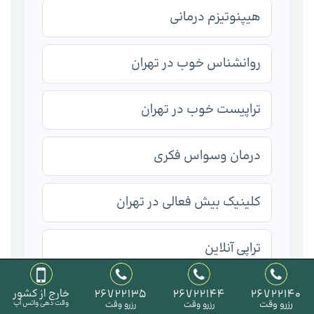
هیپنوتیزم درمانی
روانشناس خوب در تهران
تراپیست خوب در تهران
درمان وسواس فکری
کلینیک بیش فعالی در تهران
تراپی آنلاین
تراپیست آنلاین
26722140
26722144
26722135
خارج از کشور
رزرو وقت
وقت دهی واتس آپ
رزرو وقت
رزرو وقت