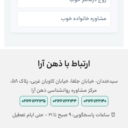
مشاوره خانواده خوب
ارتباط با ذهن آرا
سیدخندان، خیابان جلفا، خیابان کاویان غربی، پلاک 58،
مرکز مشاوره روانشناسی ذهن آرا
02126722135
02126722144
02126722140
⏰ ساعات پاسخگویی: ۹ صبح تا ۲۱ - حتی ایام تعطیل