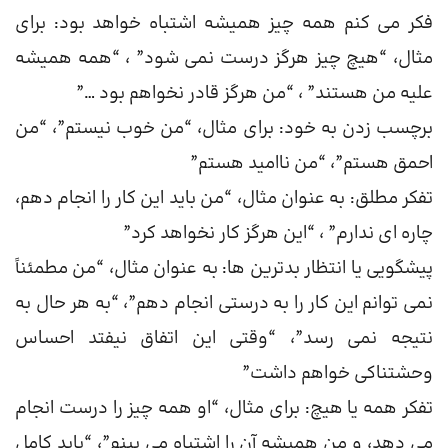
فکر می کنم همه چیز همیشه اشتباه خواهد بود: برای
مثال، “هیچ چیز هرگز درست نمی شود” ، “همه همیشه
علیه من هستند” ، “من هرگز قادر نخواهم بود …”
برچسب زدن به خود: برای مثال، “من خوب نیستم”، “من
احمق هستم”، “من ناامید هستم”
تفکر مطلق: به عنوان مثال، “من باید این کار را انجام دهم،
چاره ای ندارم” ، “این هرگز کار نخواهد کرد”
پیشگویی یا انتظار بدترین ها: به عنوان مثال، “من مطمئناً
نمی توانم این کار را به درستی انجام دهم”، “به هر حال به
نتیجه نمی رسد”، “وقتی این اتفاق نیفتد احساس
وحشتناکی خواهم داشت”
تفکر همه یا هیچ: برای مثال، “او همه چیز را درست انجام
می دهد، و من همیشه آن را اشتباه می بینم”، “باید کامل